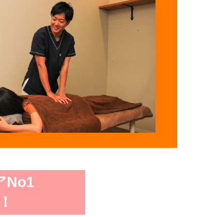
No1
！