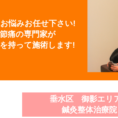
お悩みお任せ下さい!
節痛の専門家が
を持って施術します!
垂水区 御影エリア
鍼灸整体治療院