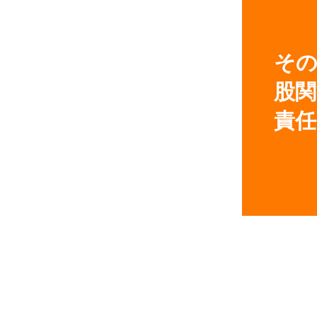
その
股関
責任