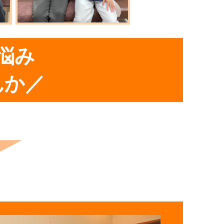
悩み
んか／