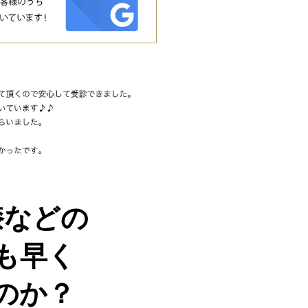
膝などの
も早く
のか？