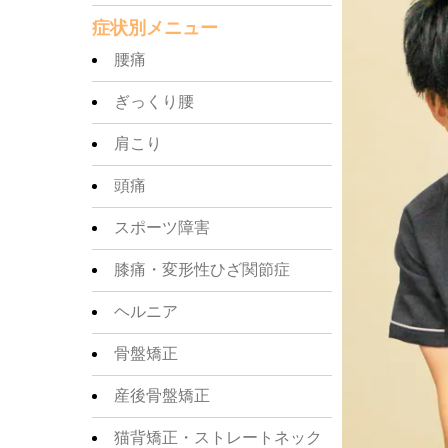
症状別メニュー
腰痛
ぎっくり腰
肩こり
頭痛
スポーツ障害
膝痛・変形性ひざ関節症
ヘルニア
骨盤矯正
産後骨盤矯正
猫背矯正・ストレートネック