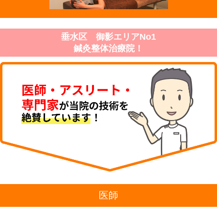
垂水区 御影エリアNo1
鍼灸整体治療院！
医師