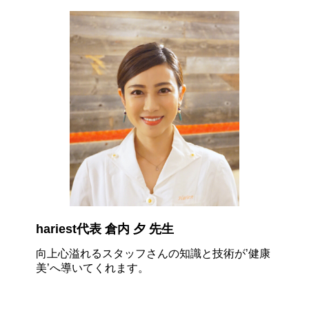
hariest代表 倉内 夕 先生
向上心溢れるスタッフさんの知識と技術が
’健康
美’
へ導いてくれます。