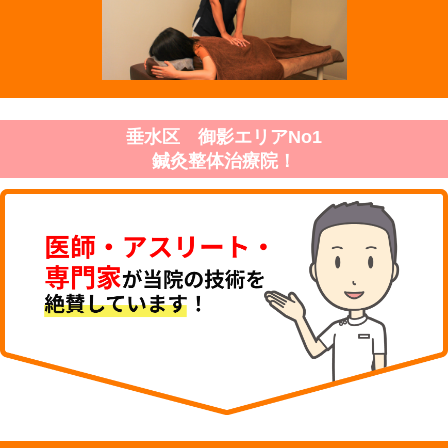
垂水区 御影エリアNo1
鍼灸整体治療院！