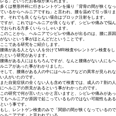
レる」といったお客様が来られます。
多くは整形外科に行きレントゲンを撮り「背骨の間が狭くなっ
ているからヘルニアですね」と言われ、腰を温めて引っ張りま
す。それでも良くならない場合はブロック注射をします。
ですが、これではヘルニアが良くならず、シビレや痛みで悩ん
でおられる方多くいらっしゃいます。
このことから、ヘルニアでシビレや痛みが出るのは、腰に原因
がないという事がほとんどだということです。
ここである研究をご紹介します。
腰痛がある人とない人を分けてMRI検査やレントゲン検査をし
たという研究があります。
腰痛がある人にはもちろんですが、なんと腰痛がない人にもヘ
ルニアがあった事がわかりました。
そして、腰痛がある人の中にはヘルニアなどの異常が見られな
い人がいたのです。
また自覚症状の全くない人も含めて検査では、成人の７割の人
にヘルニアの所見があるという事がわかったのです。
この研究で何が言いたいかと言いますと、シビレや痛みがあっ
てもヘルニアが原因で起こっているものではない可能性もある
という事です。
もし、レントゲン検査のみで「関節の間が狭くなっているので
ヘルニアです」と言われている。