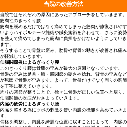
当院の改善方法
当院ではそれぞれの原因にあったアプローチをしていきます。
筋肉性のぎっくり腰
筋肉を緩めるだけではなく痛めてしまった筋肉が修復されやす
いようハイボルテージ施術や鍼灸施術を合わせて、さらに姿勢
を整えて痛めてしまった筋肉に負担をかけないようにしていき
ます。
そうすることで骨盤の歪み、肋骨や背骨の動きが改善され痛み
が軽減していきます。
仙腸関節炎によるぎっくり腰
このぎっくり腰は骨盤の歪みが最大の原因となっています。
骨盤の歪みは足首・膝・股関節の硬さや捻れ、背骨の歪みなど
が原因で骨盤が歪みます。よって、骨盤だけでなく周りの関節
を丁寧に整えていきます。
周りの関節が整うことで、徐々に骨盤が正しい位置へと戻り、
仙腸関節の炎症がおさまっていきます。
内臓の疲労によるぎっくり腰
内臓を整える為にツボの刺激を使い内臓の機能を高めていきま
す。
骨格を調整し、内臓を綺麗な位置に戻すことによって、内臓の