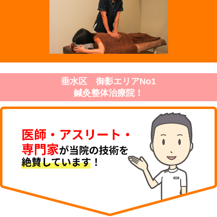
垂水区 御影エリアNo1
鍼灸整体治療院！