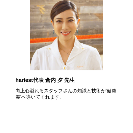
hariest代表 倉内 夕 先生
向上心溢れるスタッフさんの知識と技術が
’健康
美’
へ導いてくれます。