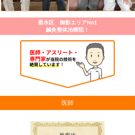
垂水区 御影エリアNo1
鍼灸整体治療院！
医師