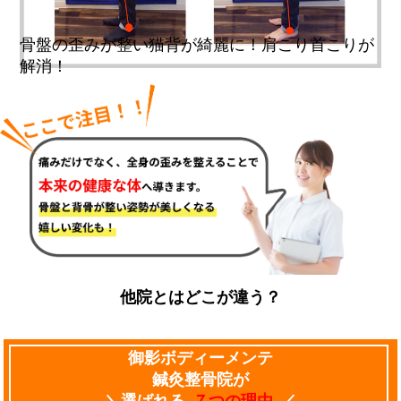
骨盤の歪みが整い猫背が綺麗に！肩こり首こりが
解消！
他院とはどこが違う？
御影ボディーメンテ
鍼灸整骨院が
＼選ばれる
７つの理由
／