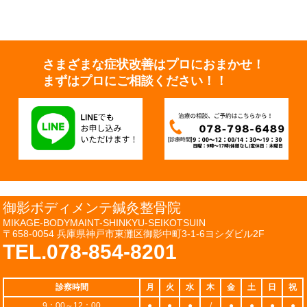
さまざまな症状改善はプロにおまかせ！
まずはプロにご相談ください！！
御影ボディメンテ鍼灸整骨院
MIKAGE-BODYMAINT-SHINKYU-SEIKOTSUIN
〒658-0054 兵庫県神戸市東灘区御影中町3-1-6ヨシダビル2F
TEL.078-854-8201
診察時間
月
火
水
木
金
土
日
祝
9：00～12：00
●
●
●
/
●
●
●
●