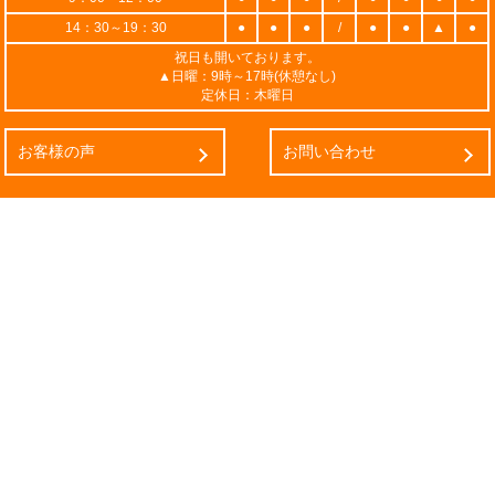
14：30～19：30
●
●
●
/
●
●
▲
●
祝日も開いております。
▲日曜：9時～17時(休憩なし)
定休日：木曜日
お客様の声
お問い合わせ